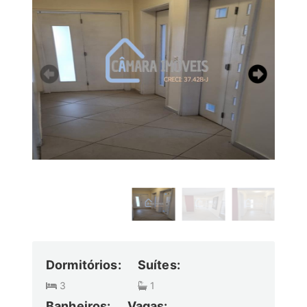
Dormitórios:
Suítes:
3
1
Banheiros:
Vagas: