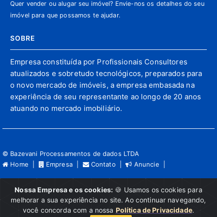
Quer vender ou alugar seu imóvel? Envie-nos os detalhes do seu
imóvel para que possamos te ajudar.
SOBRE
Empresa constituída por Profissionais Consultores
atualizados e sobretudo tecnológicos, preparados para
o novo mercado de imóveis, a empresa embasada na
experiência de seu representante ao longo de 20 anos
atuando no mercado imobiliário.
© Bazevani Processamentos de dados LTDA
Home |
Empresa |
Contato |
Anuncie |
Reservamo-nos o direito de qualquer erro de digitação,
Nossa Empresa e os cookies:
🍪 Usamos os cookies para
assim como o direito de alterar, a qualquer momento, sem
melhorar a sua experiência no site. Ao continuar navegando,
prévio aviso, os preços e informações anunciados.
você concorda com a nossa
Política de Privacidade
.