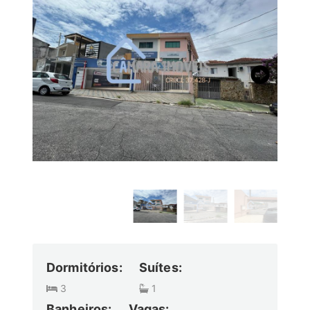
Dormitórios:
Suítes:
3
1
Banheiros:
Vagas: